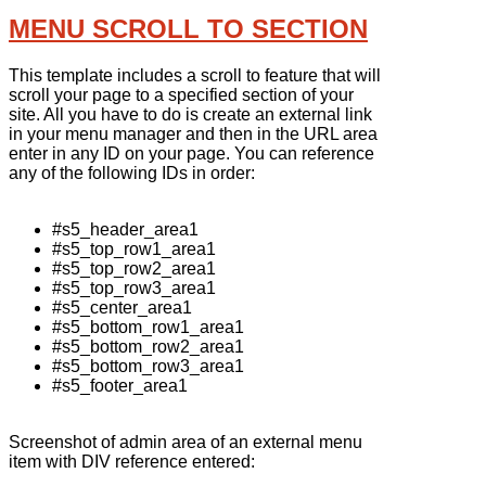
MENU SCROLL TO SECTION
This template includes a scroll to feature that will
scroll your page to a specified section of your
site. All you have to do is create an external link
in your menu manager and then in the URL area
enter in any ID on your page. You can reference
any of the following IDs in order:
#s5_header_area1
#s5_top_row1_area1
#s5_top_row2_area1
#s5_top_row3_area1
#s5_center_area1
#s5_bottom_row1_area1
#s5_bottom_row2_area1
#s5_bottom_row3_area1
#s5_footer_area1
Screenshot of admin area of an external menu
item with DIV reference entered: